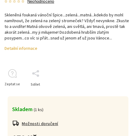
Neohodnoceno
Skleněná foukaná vánoční špice...zelená...matná...kdekdo by mohl
namítnout, že zelená na zelený stromeček? Vždyť nevynikne. Zkuste
to a uvidíte! Matná olivově zelená, ani světlá, ani tmavá, prostě tak
akorát zelená...my ji milujeme! Dozdobená hrubším zlatým
posypem...co víc si přát...snad už jenom ať už jsou Vánoce...
Detailní informace
Zeptat se
Sdílet
Skladem
(
1 ks
)
Možnosti doručení