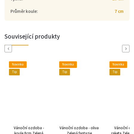
Průměr koule
:
7 cm
Související produkty
Previous
Next
Novinka
Novinka
Novinka
Tip
Tip
Tip
Vánoční ozdoba -
Vánoční ozdoba - oliva
Vánoční oz
koule 8cm Zelená
Zelená fantazie
raketa Zelená