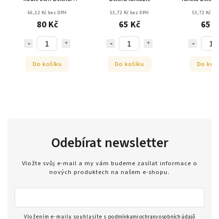
fantazie
66,12 Kč bez DPH
53,72 Kč bez DPH
53,72 Kč be
80 Kč
65 Kč
65 K
Do košíku
Do košíku
Do koš
Odebírat newsletter
Vložte svůj e-mail a my vám budeme zasílat informace o
nových produktech na našem e-shopu.
Vložením e-mailu souhlasíte s
podmínkami ochrany osobních údajů