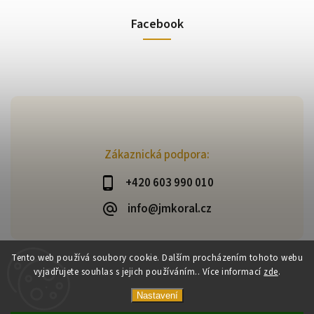
Facebook
Zákaznická podpora:
+420 603 990 010
info@jmkoral.cz
Tento web používá soubory cookie. Dalším procházením tohoto webu
vyjadřujete souhlas s jejich používáním.. Více informací
zde
.
Copyright 2026
ESHOP JM KORAL
. Všechna práva vyhrazena.
Vytvořil
Shoptet
| Design
Shoptak.cz
Nastavení