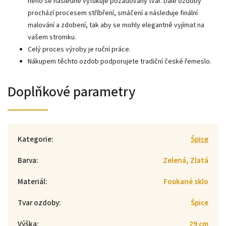
něho se následně vyfukuje požadovaný tvar. Dále ozdoby
prochází procesem stříbření, smáčení a následuje finální
malování a zdobení, tak aby se mohly elegantně vyjímat na
vašem stromku.
Celý proces výroby je ruční práce.
Nákupem těchto ozdob podporujete tradiční české řemeslo.
Doplňkové parametry
Kategorie
:
Špice
Barva
:
Zelená, Zlatá
Materiál
:
Foukané sklo
Tvar ozdoby
:
Špice
Výška
:
29 cm