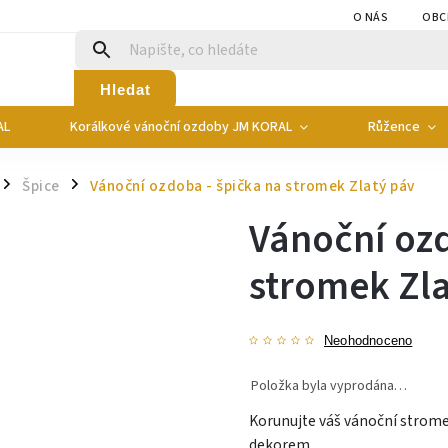
O NÁS
OBC
Hledat
AL
Korálkové vánoční ozdoby JM KORAL
Růžence
Špice
Vánoční ozdoba - špička na stromek Zlatý páv
/
/
Vánoční ozd
stromek Zla
Neohodnoceno
Položka byla vyprodána…
Korunujte váš vánoční strome
dekorem...