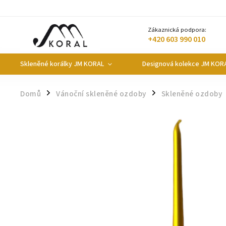
Zákaznická podpora:
+420 603 990 010
Skleněné korálky JM KORAL
Designová kolekce JM KOR
Domů
Vánoční skleněné ozdoby
Skleněné ozdoby
/
/