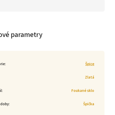
ové parametry
rie
:
Špice
Zlatá
ál
:
Foukané sklo
zdoby
:
Špička