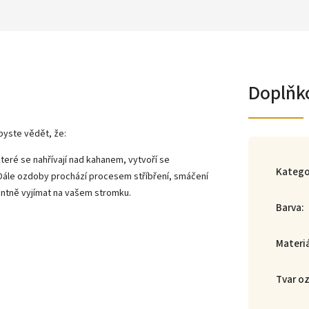
Doplňk
byste vědět, že:
teré se nahřívají nad kahanem, vytvoří se
Katego
 Dále ozdoby prochází procesem stříbření, smáčení
gantně vyjímat na vašem stromku.
Barva
:
Materi
Tvar o