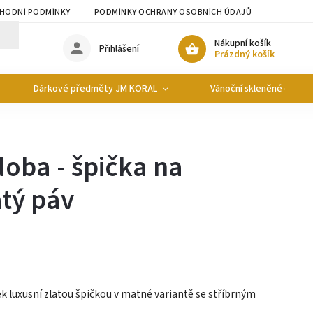
HODNÍ PODMÍNKY
PODMÍNKY OCHRANY OSOBNÍCH ÚDAJŮ
Nákupní košík
Přihlášení
Prázdný košík
Dárkové předměty JM KORAL
Vánoční skleněné ozdob
oba - špička na
tý páv
k luxusní zlatou špičkou v matné variantě se stříbrným