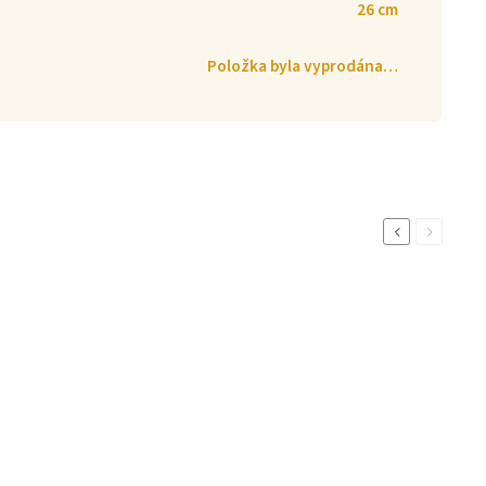
26 cm
Položka byla vyprodána…
Previous
Next