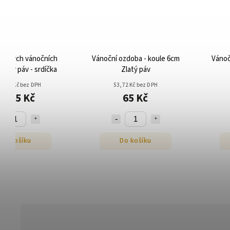
ukaných vánočních
Vánoční ozdoba - koule 6cm
Vánoč
Zlatý páv - srdíčka
Zlatý páv
19,83 Kč bez DPH
53,72 Kč bez DPH
1 355 Kč
65 Kč
Do košíku
Do košíku