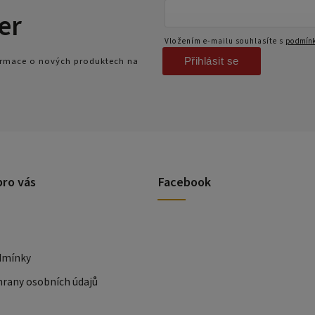
er
Vložením e-mailu souhlasíte s
podmínk
Přihlásit se
formace o nových produktech na
pro vás
Facebook
dmínky
rany osobních údajů