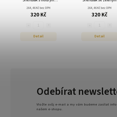
Sněhulák s modrým
Sněhulák se zeleným
kloboukem
kloboukem
264,46 Kč bez DPH
264,46 Kč bez DPH
320 Kč
320 Kč
Detail
Detail
Odebírat newslett
Vložte svůj e-mail a my vám budeme zasílat in
našem e-shopu.