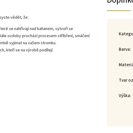
Doplňk
byste vědět, že:
teré se nahřívají nad kahanem, vytvoří se
Katego
 Dále ozdoby prochází procesem stříbření, smáčení
gantně vyjímat na vašem stromku.
Barva
:
h, kteří se na výrobě podílejí.
Materi
Tvar o
Výška
: