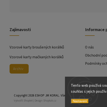
Zajímavosti
Informace 
Vzorové karty broušených korálků
O nás
Obchodní po
Vzorové karty mačkaných korálků
Podmínky och
Archiv
Tento web používá sou
souhlas s jejich použív
Copyright 2026
ESHOP JM KORAL
. Všechna práva vyhrazena.
Vytvořil
Shoptet
| Design
Shoptak.cz
Nastavení