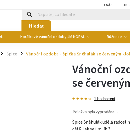
O NÁS
OBC
Hledat
AL
Korálkové vánoční ozdoby JM KORAL
Růžence
Špice
Vánoční ozdoba - špička Sněhulák se červeným k
/
/
Vánoční ozd
se červený
1 hodnocení
Položka byla vyprodána…
Špice Sněhulák udělá radost 
děti? Jak se jim líbí?