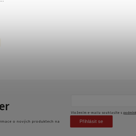
er
Vložením e-mailu souhlasíte s
podmínk
Přihlásit se
formace o nových produktech na