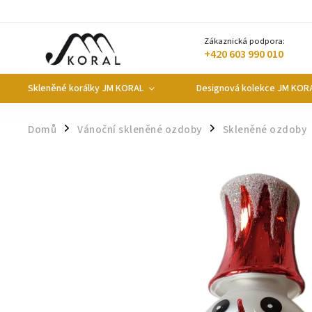
Zákaznická podpora:
+420 603 990 010
Skleněné korálky JM KORAL
Designová kolekce JM KOR
Domů
Vánoční skleněné ozdoby
Skleněné ozdoby
/
/