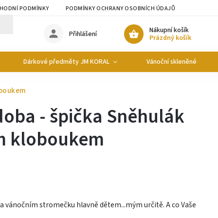
HODNÍ PODMÍNKY
PODMÍNKY OCHRANY OSOBNÍCH ÚDAJŮ
Nákupní košík
Přihlášení
Prázdný košík
Dárkové předměty JM KORAL
Vánoční skleněné ozdob
loboukem
oba - špička Sněhulák
m kloboukem
na vánočním stromečku hlavně dětem...mým určitě. A co Vaše