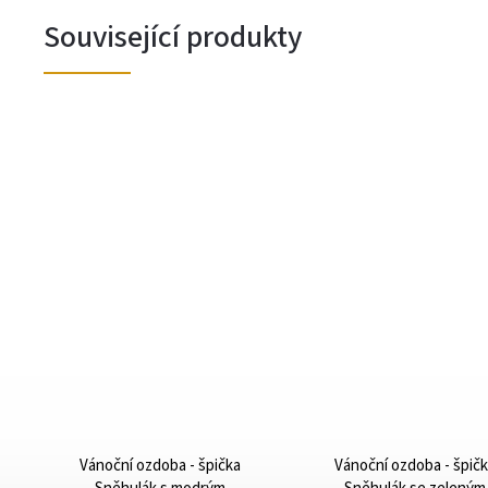
Související produkty
Vánoční ozdoba - špička
Vánoční ozdoba - špič