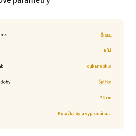
ové parametry
rie
:
Špice
Bílá
ál
:
Foukané sklo
zdoby
:
Špička
24 cm
Položka byla vyprodána…