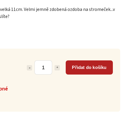
velká 11cm. Velmi jemně zdobená ozdoba na stromeček...v
líte?
Přidat do košíku
pné