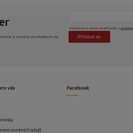
er
Vložením e-mailu souhlasíte s
podmínk
Přihlásit se
formace o nových produktech na
pro vás
Facebook
dmínky
rany osobních údajů