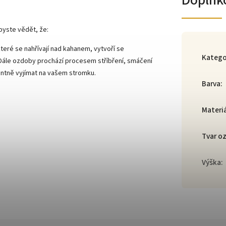
Doplňk
byste vědět, že:
teré se nahřívají nad kahanem, vytvoří se
Katego
 Dále ozdoby prochází procesem stříbření, smáčení
gantně vyjímat na vašem stromku.
Barva
:
Materi
Tvar o
Výška
: