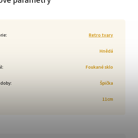
ové parametry
rie
:
Retro tvary
Hnědá
ál
:
Foukané sklo
zdoby
:
Špička
11cm