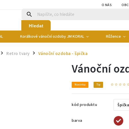
O NÁS
OBC
Hledat
AL
Korálkové vánoční ozdoby JM KORAL
Růžence
Retro tvary
Vánoční ozdoba - špička
/
/
Vánoční ozd
Novinka
Tip
kód produktu
barva