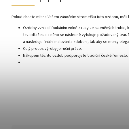
Pokud chcete mít na Vašem vánočním stromečku tuto ozdobu, měli 
Ozdoby vznikají foukáním volně z ruky ze skleněných trubic, k
tzv.odtažek a z něho se následně vyfukuje požadovaný tvar.
a následuje finální malování a zdobení, tak aby se mohly ele
Celý proces výroby je ruční práce.
Nákupem těchto ozdob podporujete tradiční české řemeslo.