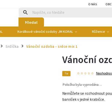
O NÁS
OBC
Hledat
AL
Korálkové vánoční ozdoby JM KORAL
Růžence
Srdíčka
Vánoční ozdoba - srdce mix 1
/
/
Vánoční ozd
Tip
Neohodno
Položka byla vyprodána…
Nemůžete se rozhodnout pouz
barviček v jedné krabičce.