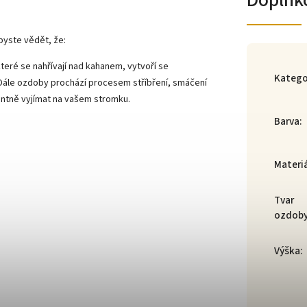
Doplňk
byste vědět, že:
teré se nahřívají nad kahanem, vytvoří se
Katego
 Dále ozdoby prochází procesem stříbření, smáčení
gantně vyjímat na vašem stromku.
Barva
:
Materi
Tvar
ozdob
Výška
: