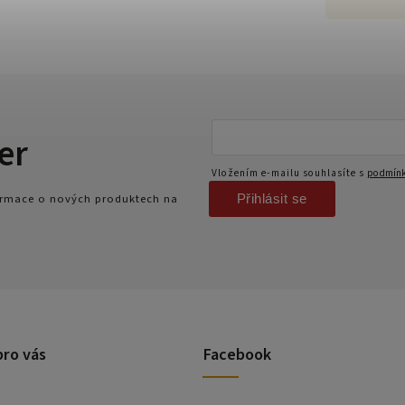
er
Vložením e-mailu souhlasíte s
podmínk
Přihlásit se
formace o nových produktech na
pro vás
Facebook