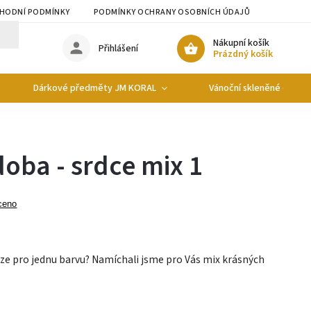
HODNÍ PODMÍNKY
PODMÍNKY OCHRANY OSOBNÍCH ÚDAJŮ
Nákupní košík
Přihlášení
Prázdný košík
Dárkové předměty JM KORAL
Vánoční skleněné ozdob
oba - srdce mix 1
ceno
e pro jednu barvu? Namíchali jsme pro Vás mix krásných