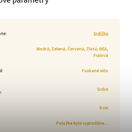
ové parametry
rie
:
Srdíčka
Modrá, Zelená, Červená, Zlatá, Bílá,
Fialová
ál
:
Foukané sklo
Srdce
y
:
6 cm
Položka byla vyprodána…