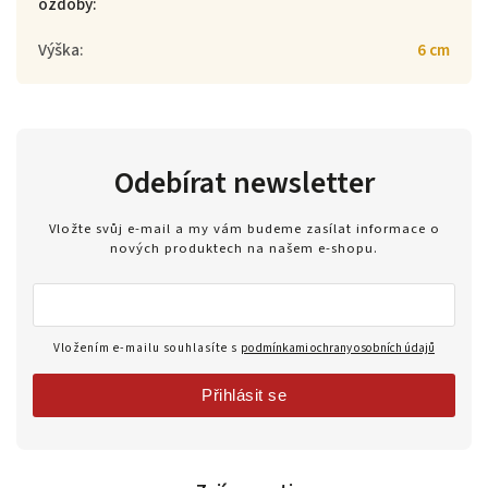
ozdoby
:
Výška
:
6 cm
Odebírat newsletter
Vložte svůj e-mail a my vám budeme zasílat informace o
nových produktech na našem e-shopu.
Vložením e-mailu souhlasíte s
podmínkami ochrany osobních údajů
Přihlásit se