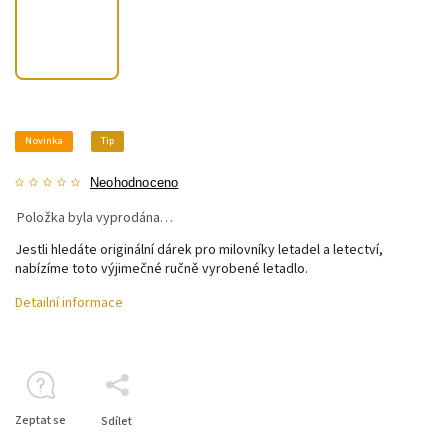
Novinka
Tip
Neohodnoceno
Položka byla vyprodána…
Jestli hledáte originální dárek pro milovníky letadel a letectví,
nabízíme toto výjimečné ručně vyrobené letadlo.
Detailní informace
Zeptat se
Sdílet