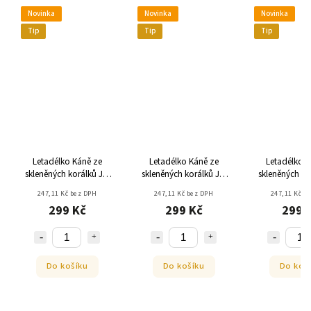
Novinka
Novinka
Novinka
Tip
Tip
Tip
Letadélko Káně ze
Letadélko Káně ze
Letadélko K
skleněných korálků JM
skleněných korálků JM
skleněných ko
KORAL - zelené
KORAL - bílé
KORAL - če
247,11 Kč bez DPH
247,11 Kč bez DPH
247,11 Kč b
299 Kč
299 Kč
299 
Do košíku
Do košíku
Do koš