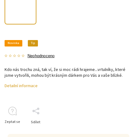
Novinka
Tip
Neohodnoceno
Kdo nás trochu zná, tak ví, že si moc rádi hrajeme...vrtulníky, které
jsme vytvořili, mohou být krásným dárkem pro Vás a vaše blízké.
Detailní informace
Zeptat se
Sdílet