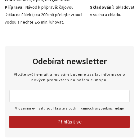
Chuť:
sladová, trpká, bergamotová
Příprava:
Návod k přípravě: čajovou
Skladování:
Skladovat
lžičku na šálek (cca 200 ml) přelejte vroucí
v suchu a chladu.
vodou a nechte 2-5 min. luhovat.
Odebírat newsletter
Vložte svůj e-mail a my vám budeme zasílat informace o
nových produktech na našem e-shopu.
Vložením e-mailu souhlasíte s
podmínkami ochrany osobních údajů
Přihlásit se