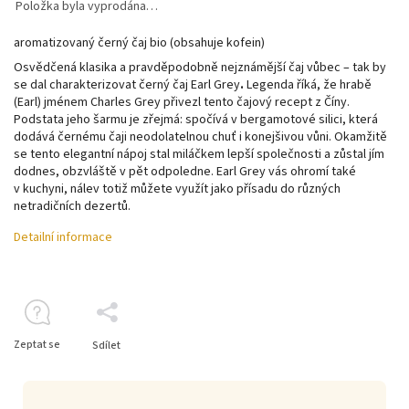
Položka byla vyprodána…
aromatizovaný černý čaj bio (obsahuje kofein)
Osvědčená klasika a pravděpodobně nejznámější čaj vůbec – tak by
se dal charakterizovat černý čaj Earl Grey
.
Legenda říká, že hrabě
(Earl) jménem Charles Grey přivezl tento čajový recept z Číny.
P
odstata jeho šarmu je zřejmá: spočívá v bergamotové silici, která
dodává černému čaji neodolatelnou chuť i konejšivou vůni.
Okamžitě
se tento elegantní nápoj stal miláčkem lepší společnosti a zůstal jím
dodnes, obzvláště v pět odpoledne.
Earl Grey vás ohromí také
v kuchyni, nálev totiž můžete využít jako přísadu do různých
netradičních dezertů.
Detailní informace
Zeptat se
Sdílet