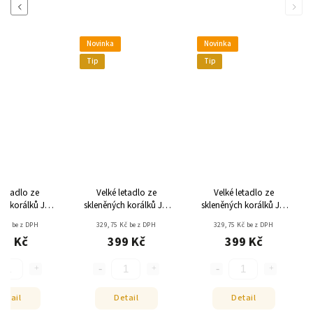
Previous
Next
Novinka
Novinka
Tip
Tip
 letadlo ze
Velké letadlo ze
Velké letadlo ze
ch korálků JM
skleněných korálků JM
skleněných korálků JM
 - barevné
KORAL - červené
KORAL - zelené
 Kč bez DPH
329,75 Kč bez DPH
329,75 Kč bez DPH
99 Kč
399 Kč
399 Kč
Detail
Detail
Detail