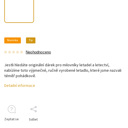
Novinka
Tip
Neohodnoceno
Jestli hledáte originální dárek pro milovníky letadel a letectví,
nabízíme toto výjimečné, ručně vyrobené letadlo, které jsme nazvali
téměř pohádkově.
Detailní informace
Zeptat se
Sdílet