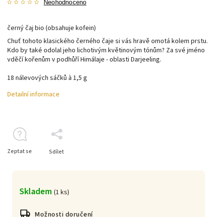
Neohodnoceno
černý čaj bio (obsahuje kofein)
Chuť tohoto klasického černého čaje si vás hravě omotá kolem prstu.
Kdo by také odolal jeho lichotivým květinovým tónům? Za své jméno
vděčí kořenům v podhůří Himálaje -
oblasti Darjeeling.
18 nálevových sáčků à 1,5 g
Detailní informace
Zeptat se
Sdílet
Skladem
(
1 ks
)
Možnosti doručení