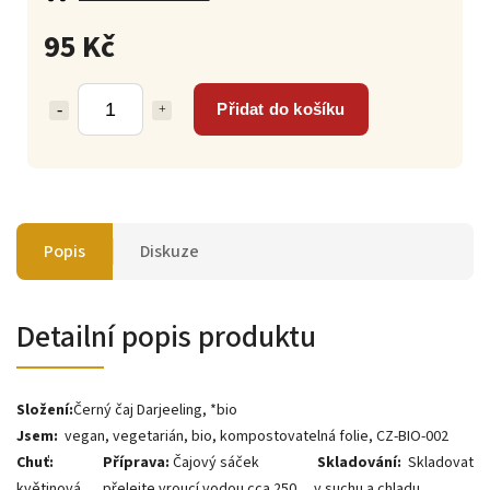
95 Kč
Přidat do košíku
Popis
Diskuze
Detailní popis produktu
Složení:
Černý čaj Darjeeling, *bio
Jsem:
vegan, vegetarián, bio, kompostovatelná folie, CZ-BIO-002
Chuť:
Příprava:
Čajový sáček
Skladování:
Skladovat
květinová,
přelejte vroucí vodou cca 250
v suchu a chladu.