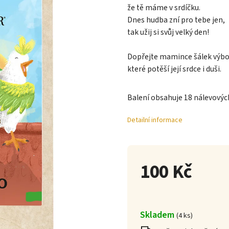
že tě máme v srdíčku.
Dnes hudba zní pro tebe jen,
tak užij si svůj velký den!
Dopřejte mamince šálek výborn
které potěší její srdce i duši.
Balení obsahuje 18 nálevových
Detailní informace
100 Kč
Skladem
(
4 ks
)