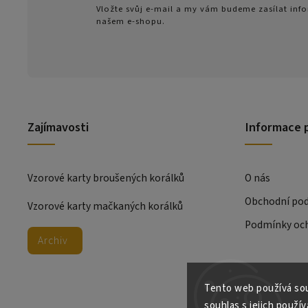
Vložte svůj e-mail a my vám budeme zasílat in
našem e-shopu.
Zajímavosti
Informace 
Vzorové karty broušených korálků
O nás
Obchodní po
Vzorové karty mačkaných korálků
Podmínky och
Archiv
Tento web používá sou
souhlas s jejich použív