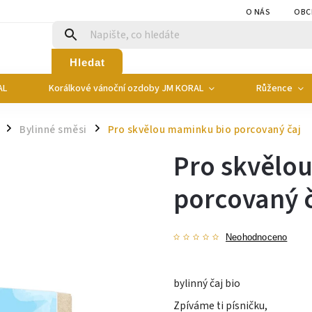
O NÁS
OBC
Hledat
AL
Korálkové vánoční ozdoby JM KORAL
Růžence
Bylinné směsi
Pro skvělou maminku bio porcovaný čaj
/
/
Pro skvělo
porcovaný 
Neohodnoceno
bylinný čaj bio
Zpíváme ti písničku,