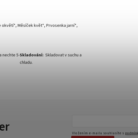
 okvětí*, Měsíček květ*, Prvosenka jarní*,
a nechte 5-
Skladování:
Skladovat v suchu a
chladu.
er
Vložením e-mailu souhlasíte s
podmínk