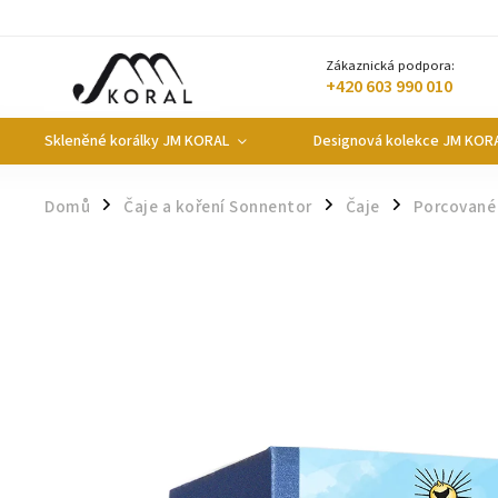
Zákaznická podpora:
+420 603 990 010
Skleněné korálky JM KORAL
Designová kolekce JM KOR
Domů
Čaje a koření Sonnentor
Čaje
Porcované
/
/
/