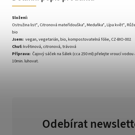
Složení:
Ostružina list*, Citronová mateřídouška*, Meduňka*, Lípa květ*, Růže
bio
Jsem:
vegan, vegetarián, bio, kompostovatelná fólie, CZ-BIO-002
Chuť:
květinová, citronová, trávová
Příprava:
Čajový sáček na šálek (cca 250 ml) přelejte vroucí vodou 
10min. luhovat.
Odebírat newslett