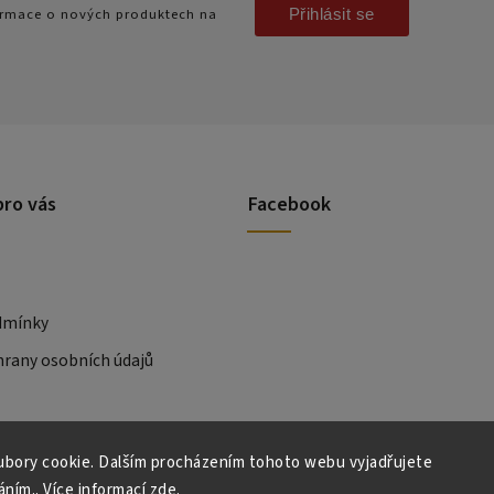
Přihlásit se
formace o nových produktech na
pro vás
Facebook
dmínky
rany osobních údajů
bory cookie. Dalším procházením tohoto webu vyjadřujete
áním.. Více informací
zde
.