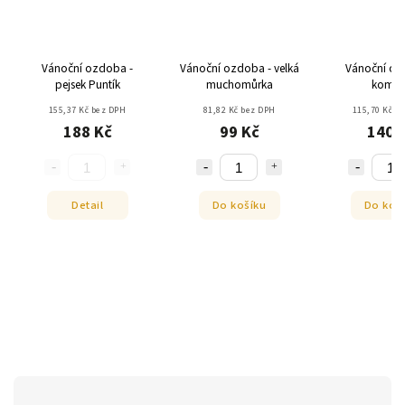
Vánoční ozdoba -
Vánoční ozdoba - velká
Vánoční oz
pejsek Puntík
muchomůrka
komin
155,37 Kč bez DPH
81,82 Kč bez DPH
115,70 Kč b
188 Kč
99 Kč
140 
Detail
Do košíku
Do koš