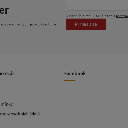
er
Vložením e-mailu souhlasíte s
podmínk
Přihlásit se
formace o nových produktech na
pro vás
Facebook
dmínky
rany osobních údajů