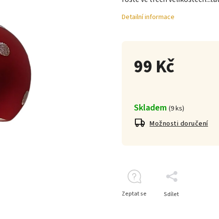
Detailní informace
99 Kč
Skladem
(
9 ks
)
Možnosti doručení
Zeptat se
Sdílet