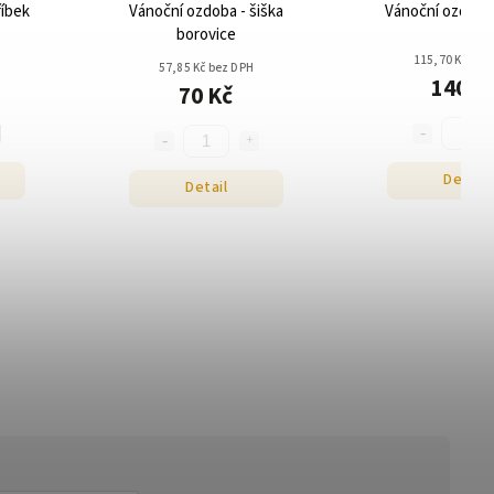
říbek
Vánoční ozdoba - šiška
borovice
115,70 Kč bez
57,85 Kč bez DPH
140 K
70 Kč
Detail
Detail