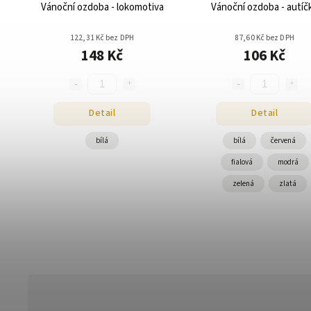
Vánoční ozdoba - lokomotiva
Vánoční ozdoba - autíč
122,31 Kč bez DPH
87,60 Kč bez DPH
148 Kč
106 Kč
Detail
Detail
bílá
bílá
červená
fialová
modrá
zelená
zlatá