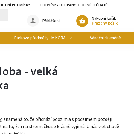
HODNÍ PODMÍNKY
PODMÍNKY OCHRANY OSOBNÍCH ÚDAJŮ
Nákupní košík
Přihlášení
Prázdný košík
Dárkové předměty JM KORAL
Vánoční skleněné ozdob
oba - velká
ka
, znamená to, že přichází podzim a s podzimem později
et na to, že i na stromečku se krásně vyjímá. U nás v obchodě
o je největší...