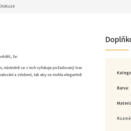
Diskuze
Doplňk
vědět, že:
m, následně se z nich vyfukuje požadovaný tvar.
Katego
malování a zdobení, tak aby se mohla elegantně
Barva
:
Materi
Rozmě