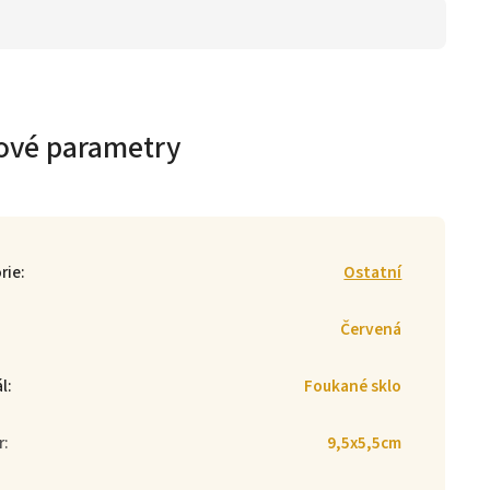
ové parametry
rie
:
Ostatní
Červená
ál
:
Foukané sklo
r
:
9,5x5,5cm