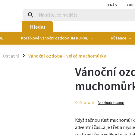
O NÁS
OBC
Hledat
AL
Korálkové vánoční ozdoby JM KORAL
Růžence
Ostatní
Vánoční ozdoba - velká muchomůrka
/
Vánoční ozd
muchomůr
Neohodnoceno
Když začnou růst muchomůrky
adventní čas...a je třeba mysl
roste ve třech velikostech...tat