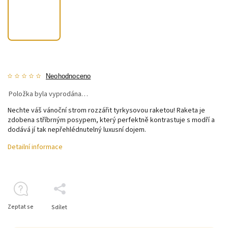
Neohodnoceno
Položka byla vyprodána…
Nechte váš vánoční strom rozzářit tyrkysovou raketou! Raketa je
zdobena stříbrným posypem, který perfektně kontrastuje s modří a
dodává jí tak nepřehlédnutelný luxusní dojem.
Detailní informace
Zeptat se
Sdílet