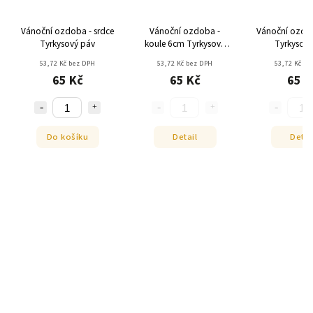
Vánoční ozdoba - srdce
Vánoční ozdoba -
Vánoční ozdob
Tyrkysový páv
koule 6cm Tyrkysový
Tyrkysový
páv
53,72 Kč bez DPH
53,72 Kč bez DPH
53,72 Kč be
65 Kč
65 Kč
65 K
Do košíku
Detail
Detai