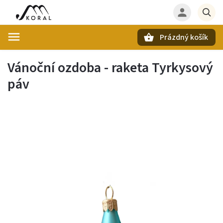
Prázdný košík
Hledat
Vánoční ozdoba - raketa Tyrkysový
páv