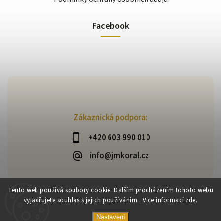
Facebook
Zákaznická podpora:
+420 603 990 010
info@jmkoral.cz
Tento web používá soubory cookie. Dalším procházením tohoto webu
vyjadřujete souhlas s jejich používáním.. Více informací
zde
.
Copyright 2026
ESHOP JM KORAL
. Všechna práva vyhrazena.
Vytvořil
Shoptet
| Design
Shoptak.cz
Nastavení