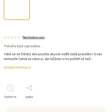
Neohodnoceno
Položka byla vyprodána…
Také se na Štědrý den postíte abyste viděli zlaté prasátko? U nás
nemusíte čekat na vánoce, ale můžete si ho pořídit už teď...
Detailní informace
Zeptat se
Sdílet