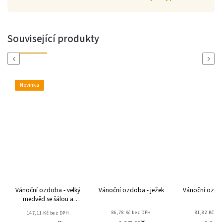
Související produkty
Previous
Next
Novinka
Vánoční ozdoba - velký
Vánoční ozdoba - ježek
medvěd se šálou a
dárkem
86,78 Kč bez DPH
81,82 Kč be
147,11 Kč bez DPH