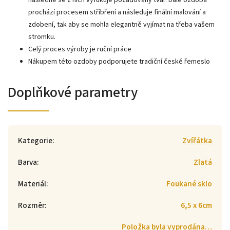
následně se z nich vyfukuje požadovaný tvar. Dále ozdoba
prochází procesem stříbření a následuje finální malování a
zdobení, tak aby se mohla elegantně vyjímat na třeba vašem
stromku.
Celý proces výroby je ruční práce
Nákupem této ozdoby podporujete tradiční české řemeslo
Doplňkové parametry
Kategorie
:
Zvířátka
Barva
:
Zlatá
Materiál
:
Foukané sklo
Rozměr
:
6,5 x 6cm
Položka byla vyprodána…