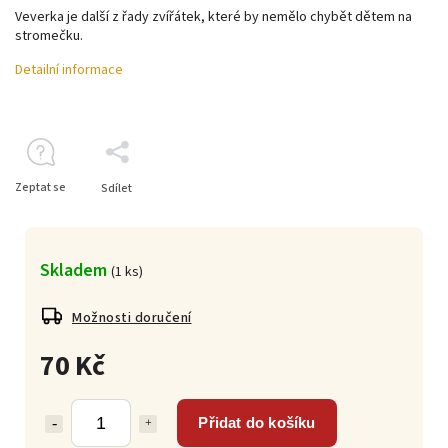
Veverka je další z řady zvířátek, které by nemělo chybět dětem na
stromečku.
Detailní informace
Zeptat se
Sdílet
Skladem
(
1 ks
)
Možnosti doručení
70 Kč
Přidat do košíku