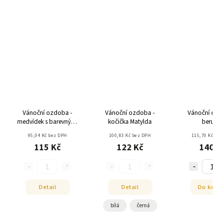
Vánoční ozdoba -
Vánoční ozdoba -
Vánoční oz
medvídek s barevnými
kočička Matylda
berušk
kalhotkami
95,04 Kč bez DPH
100,83 Kč bez DPH
115,70 Kč b
115 Kč
122 Kč
140 
Detail
Detail
Do koš
bílá
černá