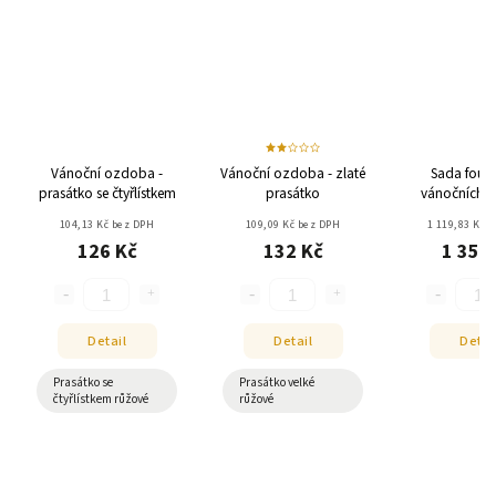
Vánoční ozdoba -
Vánoční ozdoba - zlaté
Sada fouk
prasátko se čtyřlístkem
prasátko
vánočních 
Tmavá zlatá f
104,13 Kč bez DPH
109,09 Kč bez DPH
1 119,83 Kč 
srdíčk
126 Kč
132 Kč
1 355
Detail
Detail
Detai
Prasátko se
Prasátko velké
čtyřlístkem růžové
růžové