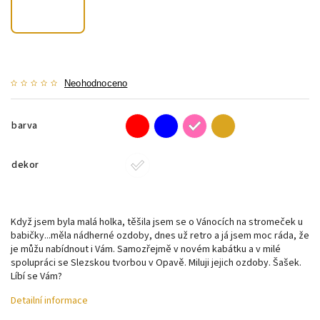
Neohodnoceno
barva
dekor
Když jsem byla malá holka, těšila jsem se o Vánocích na stromeček u
babičky...měla nádherné ozdoby, dnes už retro a já jsem moc ráda, že
je můžu nabídnout i Vám. Samozřejmě v novém kabátku a v milé
spolupráci se Slezskou tvorbou v Opavě. Miluji jejich ozdoby. Šašek.
Líbí se Vám?
Detailní informace