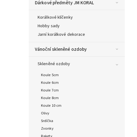
Dárkové předměty JM KORAL
Korálkové klíčenky
Hobby sady
Jarní korálkové dekorace
Vánoční skleněné ozdoby
Skleněné ozdoby
Koule 5cm
Koule 6cm
Koule 7cm
Koule 8cm
Koule 10 cm
Olivy
Srdíčka
Zvonky
Rakety