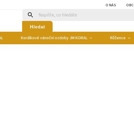
O NÁS
OBC
Hledat
AL
Korálkové vánoční ozdoby JM KORAL
Růžence