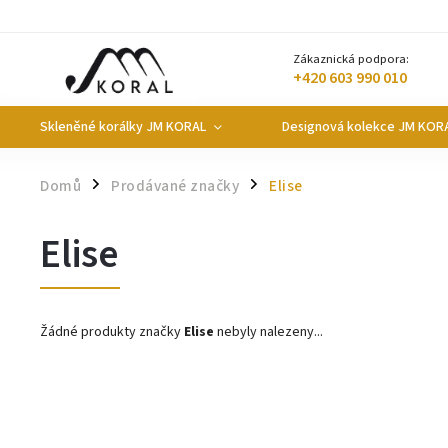
Zákaznická podpora:
+420 603 990 010
Skleněné korálky JM KORAL
Designová kolekce JM KOR
Domů
Prodávané značky
Elise
/
/
Elise
Žádné produkty značky
Elise
nebyly nalezeny...