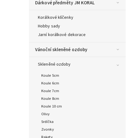
Dárkové předměty JM KORAL
Korálkové klíčenky
Hobby sady
Jarní korálkové dekorace
Vánoční skleněné ozdoby
Skleněné ozdoby
Koule 5cm
Koule 6cm
Koule 7cm
Koule 8cm
Koule 10 cm
Olivy
Srdíčka
Zvonky
Rakety