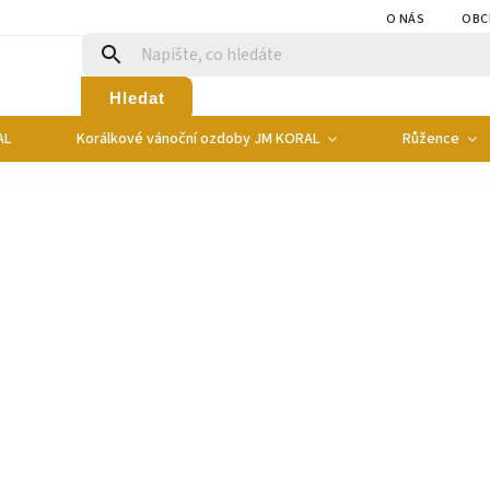
O NÁS
OBC
Hledat
AL
Korálkové vánoční ozdoby JM KORAL
Růžence