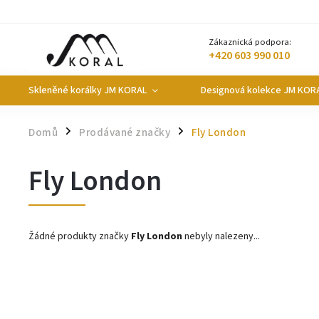
Zákaznická podpora:
+420 603 990 010
Skleněné korálky JM KORAL
Designová kolekce JM KOR
Domů
Prodávané značky
Fly London
/
/
Fly London
Žádné produkty značky
Fly London
nebyly nalezeny...