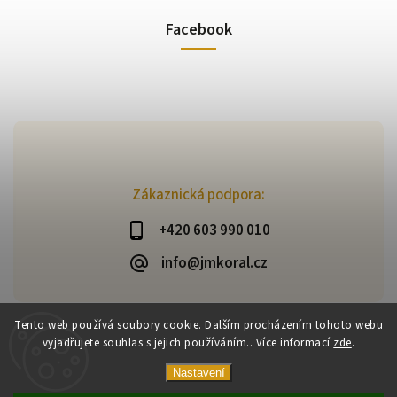
Facebook
Zákaznická podpora:
+420 603 990 010
info@jmkoral.cz
Tento web používá soubory cookie. Dalším procházením tohoto webu
vyjadřujete souhlas s jejich používáním.. Více informací
zde
.
Copyright 2026
ESHOP JM KORAL
. Všechna práva vyhrazena.
Vytvořil
Shoptet
| Design
Shoptak.cz
Nastavení