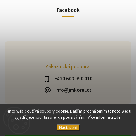
Facebook
Zákaznická podpora:
+420 603 990 010
info@jmkoral.cz
Tento web používá soubory cookie. Dalším procházením tohoto webu
vyjadřujete souhlas s jejich používáním.. Více informací
zde
.
Copyright 2026
ESHOP JM KORAL
. Všechna práva vyhrazena.
Vytvořil
Shoptet
| Design
Shoptak.cz
Nastavení