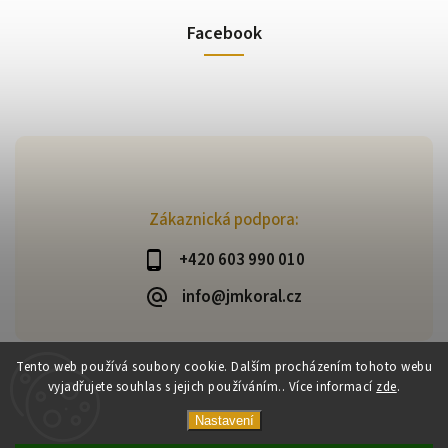
Facebook
Zákaznická podpora:
+420 603 990 010
info@jmkoral.cz
Tento web používá soubory cookie. Dalším procházením tohoto webu
vyjadřujete souhlas s jejich používáním.. Více informací
zde
.
Copyright 2026
ESHOP JM KORAL
. Všechna práva vyhrazena.
Vytvořil
Shoptet
| Design
Shoptak.cz
Nastavení