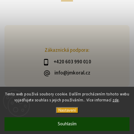
Zákaznická podpora:
+420 603 990 010
info@jmkoral.cz
Tento web používá soubory cookie. Dalším procházením tohoto webu
vyjadřujete souhlas s jejich používáním.. Více informací
zde
.
Copyright 2026
ESHOP JM KORAL
. Všechna práva vyhrazena.
Vytvořil
Shoptet
| Design
Shoptak.cz
Nastavení
Souhlasím